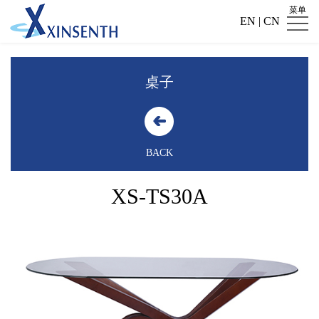
菜单
首 页
EN
|
CN
关
桌子
于
新
我
闻
产
们
中
品
荣
BACK
心
中
誉
设
XS-TS30A
心
证
计
客
书
师
户
联
留
系
言
我