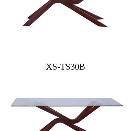
们
XS-TS30B